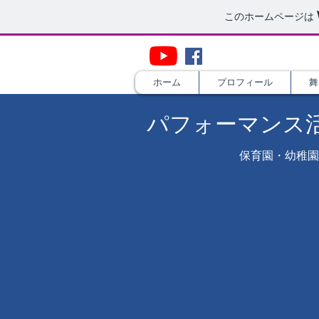
このホームページは
社会教育士×演
ホーム
プロフィール
舞
​パフォーマンス
​保育園・幼稚